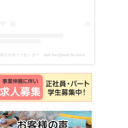
水口スポーツセンター well･be(@well.be.minakuchi)がシェアした投稿