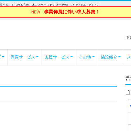
されておられる方は、水口スポーツセンター Well・Be（ウェル・ビ）へ！
事業伸展に伴い求人募集！
NEW
［営業
ズ
保育サービス
支援サービス
その他
施設紹介
ス
営