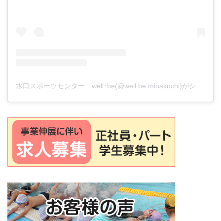
水口スポーツセンター well･be(@well.be.minakuchi)がシェアした投稿