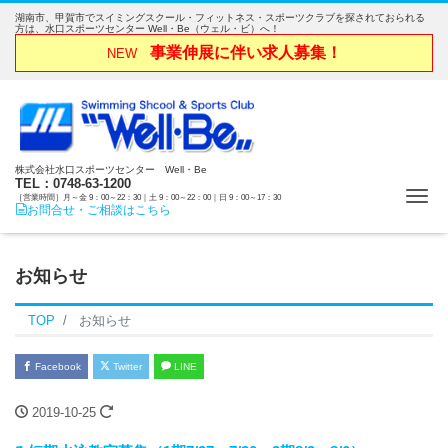
湖南市、甲賀市でスイミングスクール・フィットネス・スポーツクラブを探されておられる
方は、水口スポーツセンター Well・Be（ウェル・ビ）へ！
事業伸展に伴い求人募集！
NEW
株式会社水口スポーツセンター Well・Be
TEL：0748-63-1200
Me
［営業時間］月～金 9：00～22：30｜土 9：00～22：00｜日 9：00～17：30
お問合せ・ご相談はこちら
お知らせ
TOP
お知らせ
Facebook
Twitter
LINE
2019-10-25