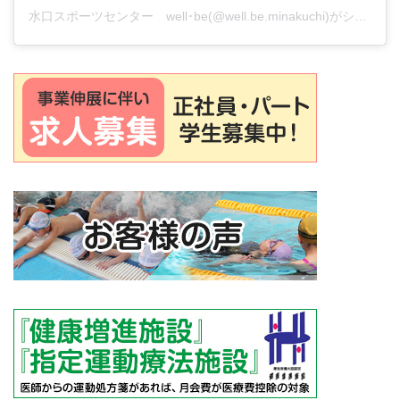
水口スポーツセンター well･be(@well.be.minakuchi)がシェアした投稿