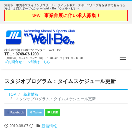
湖南市、甲賀市でスイミングスクール・フィットネス・スポーツクラブを探されておられる
方は、水口スポーツセンター Well・Be（ウェル・ビ）へ！
事業伸展に伴い求人募集！
NEW
株式会社水口スポーツセンター Well・Be
TEL：0748-63-1200
Me
［営業時間］月～金 9：00～22：30｜土 9：00～22：00｜日 9：00～17：30
お問合せ・ご相談はこちら
スタジオプログラム：タイムスケジュール更新
TOP
新着情報
スタジオプログラム：タイムスケジュール更新
Facebook
Twitter
LINE
2019-08-07
新着情報