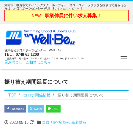
湖南市、甲賀市でスイミングスクール・フィットネス・スポーツクラブを探されておられる
方は、水口スポーツセンター Well・Be（ウェル・ビ）へ！
事業伸展に伴い求人募集！
NEW
株式会社水口スポーツセンター Well・Be
TEL：0748-63-1200
Me
［営業時間］月～金 9：00～22：30｜土 9：00～22：00｜日 9：00～17：30
お問合せ・ご相談はこちら
振り替え期間延長について
TOP
コロナ関係情報
振り替え期間延長について
Facebook
Twitter
LINE
2020-05-15
コロナ関係情報
,
新着情報