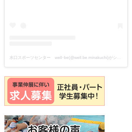
水口スポーツセンター well･be(@well.be.minakuchi)がシェアした投稿