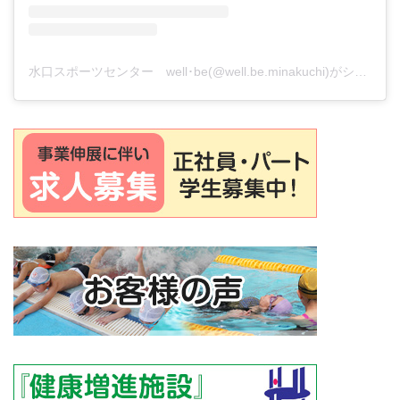
水口スポーツセンター well･be(@well.be.minakuchi)がシェアした投稿