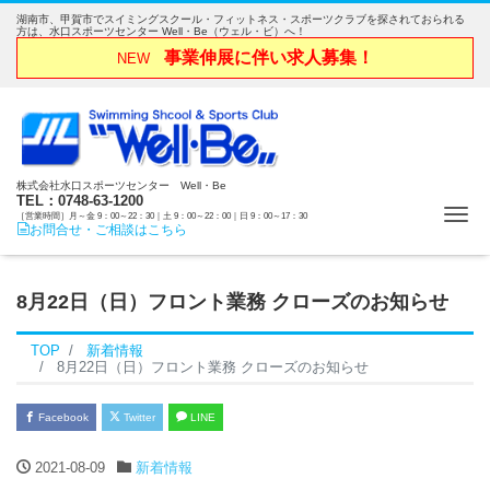
湖南市、甲賀市でスイミングスクール・フィットネス・スポーツクラブを探されておられる
方は、水口スポーツセンター Well・Be（ウェル・ビ）へ！
事業伸展に伴い求人募集！
NEW
株式会社水口スポーツセンター Well・Be
TEL：0748-63-1200
Me
［営業時間］月～金 9：00～22：30｜土 9：00～22：00｜日 9：00～17：30
お問合せ・ご相談はこちら
8月22日（日）フロント業務 クローズのお知らせ
TOP
新着情報
8月22日（日）フロント業務 クローズのお知らせ
Facebook
Twitter
LINE
2021-08-09
新着情報