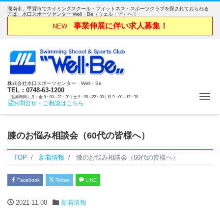
湖南市、甲賀市でスイミングスクール・フィットネス・スポーツクラブを探されておられる
方は、水口スポーツセンター Well・Be（ウェル・ビ）へ！
事業伸展に伴い求人募集！
NEW
株式会社水口スポーツセンター Well・Be
TEL：0748-63-1200
Me
［営業時間］月～金 9：00～22：30｜土 9：00～22：00｜日 9：00～17：30
お問合せ・ご相談はこちら
膝のお悩み相談会（60代の皆様へ）
TOP
新着情報
膝のお悩み相談会（60代の皆様へ）
Facebook
Twitter
LINE
2021-11-08
新着情報