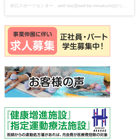
水口スポーツセンター well･be(@well.be.minakuchi)がシェアした投稿