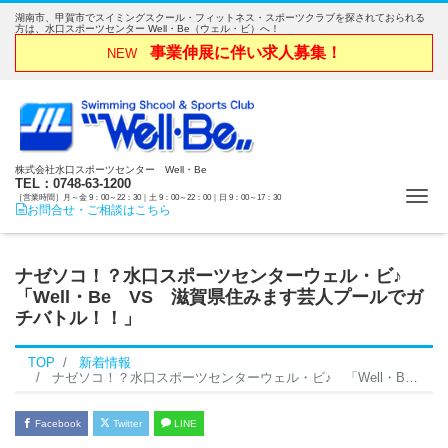
湖南市、甲賀市でスイミングスクール・フィットネス・スポーツクラブを探されておられる
方は、水口スポーツセンター Well・Be（ウェル・ビ）へ！
事業伸展に伴い求人募集！
NEW
株式会社水口スポーツセンター Well・Be
TEL：0748-63-1200
Me
［営業時間］月～金 9：00～22：30｜土 9：00～22：00｜日 9：00～17：30
お問合せ・ご相談はこちら
ナゼソコ！？水口スポーツセンターウェル・ビ♪
「Well・Be VS 滋賀県住みます芸人プールでガ
チバトル！！」
TOP
新着情報
ナゼソコ！？水口スポーツセンターウェル・ビ♪ 「Well・Be VS 滋賀県住みます芸人プールでガチバトル！！」
Facebook
Twitter
LINE