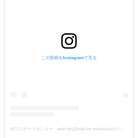
この投稿をInstagramで見る
水口スポーツセンター well･be(@well.be.minakuchi)がシェアした投稿