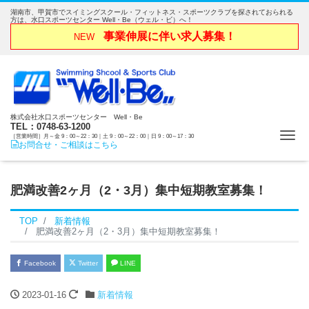
湖南市、甲賀市でスイミングスクール・フィットネス・スポーツクラブを探されておられる
方は、水口スポーツセンター Well・Be（ウェル・ビ）へ！
事業伸展に伴い求人募集！
NEW
株式会社水口スポーツセンター Well・Be
TEL：0748-63-1200
Me
［営業時間］月～金 9：00～22：30｜土 9：00～22：00｜日 9：00～17：30
お問合せ・ご相談はこちら
肥満改善2ヶ月（2・3月）集中短期教室募集！
TOP
新着情報
肥満改善2ヶ月（2・3月）集中短期教室募集！
Facebook
Twitter
LINE
2023-01-16
新着情報