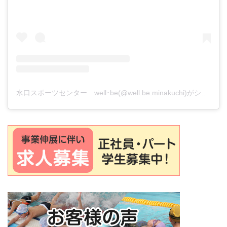
水口スポーツセンター well･be(@well.be.minakuchi)がシェアした投稿