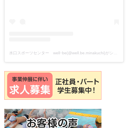
水口スポーツセンター well･be(@well.be.minakuchi)がシェアした投稿