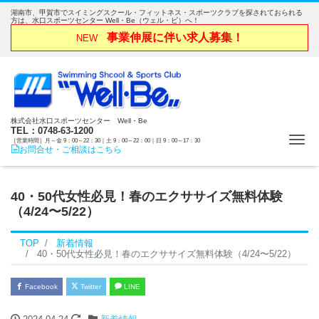
湖南市、甲賀市でスイミングスクール・フィットネス・スポーツクラブを探されておられる
方は、水口スポーツセンター Well・Be（ウェル・ビ）へ！
事業伸展に伴い求人募集！
NEW
株式会社水口スポーツセンター Well・Be
TEL：0748-63-1200
Me
［営業時間］月～金 9：00～22：30｜土 9：00～22：00｜日 9：00～17：30
お問合せ・ご相談はこちら
40・50代女性必見！春のエクササイズ無料体験
（4/24〜5/22）
TOP
新着情報
40・50代女性必見！春のエクササイズ無料体験（4/24〜5/22）
Facebook
Twitter
LINE