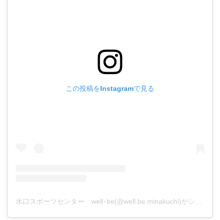
この投稿をInstagramで見る
水口スポーツセンター well･be(@well.be.minakuchi)がシェアした投稿