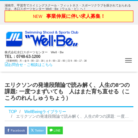
湖南市、甲賀市でスイミングスクール・フィットネス・スポーツクラブを探されておられる
方は、水口スポーツセンター Well・Be（ウェル・ビ）へ！
事業伸展に伴い求人募集！
NEW
株式会社水口スポーツセンター Well・Be
TEL：0748-63-1200
Me
［営業時間］月～金 9：00～22：30｜土 9：00～22：00｜日 9：00～17：30
お問合せ・ご相談はこちら
エリクソンの発達段階論で読み解く、人生の8つの
課題: 一度つまずいても 人はまた育ち直せる（こ
ころのれんしゅうちょう）
TOP
WellBeingライブラリー
エリクソンの発達段階論で読み解く、人生の8つの課題: 一度つまずいても 人はまた育ち直せる（こころのれんしゅうちょう）
Facebook
Twitter
LINE