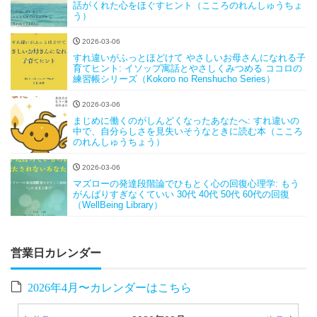
話がくれた心をほぐすヒント（こころのれんしゅうちょ
う）
2026-03-06
すれ違いがふっとほどけて やさしいお母さんになれる子
育てヒント: イソップ寓話とやさしくみつめる ココロの
練習帳シリーズ（Kokoro no Renshucho Series）
2026-03-06
まじめに働くのがしんどくなったあなたへ: すれ違いの
中で、自分らしさを見失いそうなときに読む本（こころ
のれんしゅうちょう）
2026-03-06
マズローの発達段階論でひもとく心の回復心理学: もう
がんばりすぎなくていい 30代 40代 50代 60代の回復
（WellBeing Library）
営業日カレンダー
2026年4月〜カレンダーはこちら