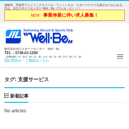
湖南市、甲賀市でスイミングスクール・フィットネス・スポーツクラブを探されておられる
方は、水口スポーツセンター Well・Be（ウェル・ビ）へ！
事業伸展に伴い求人募集！
NEW
株式会社水口スポーツセンター Well・Be
TEL：0748-63-1200
Me
［営業時間］月～金 9：00～22：30｜土 9：00～22：00｜日 9：00～17：30
お問合せ・ご相談はこちら
タグ:
支援サービス
新着記事
No articles