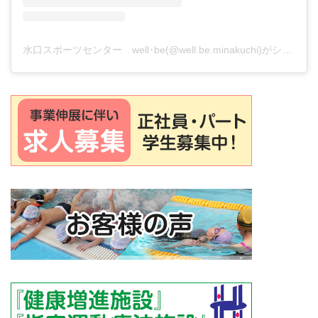
水口スポーツセンター well･be(@well.be.minakuchi)がシェアした投稿