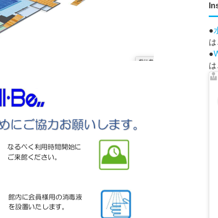
In
●
は
●
は