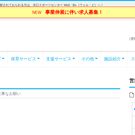
されておられる方は、水口スポーツセンター Well・Be（ウェル・ビ）へ！
事業伸展に伴い求人募集！
NEW
［営業
ズ
保育サービス
支援サービス
その他
施設紹介
ス
営
大事なお願い