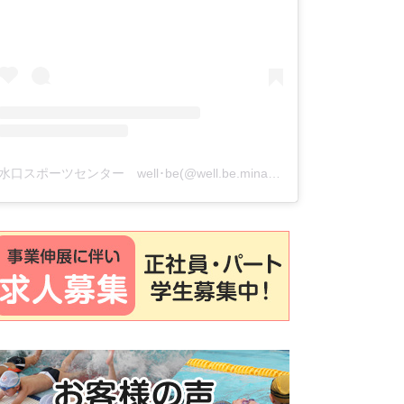
水口スポーツセンター well･be(@well.be.minakuchi)がシェアした投稿