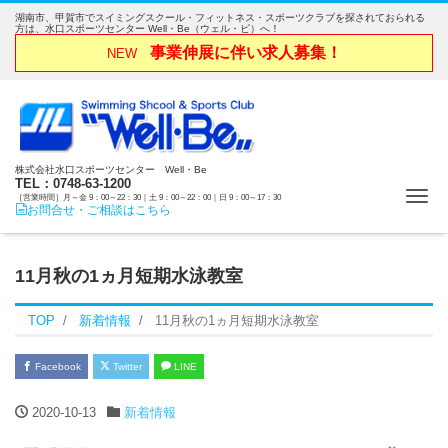
湖南市、甲賀市でスイミングスクール・フィットネス・スポーツクラブを探されておられる
方は、水口スポーツセンター Well・Be（ウェル・ビ）へ！
事業伸展に伴い求人募集！
NEW
株式会社水口スポーツセンター Well・Be
TEL：0748-63-1200
Me
［営業時間］月～金 9：00～22：30｜土 9：00～22：00｜日 9：00～17：30
お問合せ・ご相談はこちら
11月秋の1ヵ月短期水泳教室
TOP
新着情報
11月秋の1ヵ月短期水泳教室
Facebook
Twitter
LINE
2020-10-13
新着情報