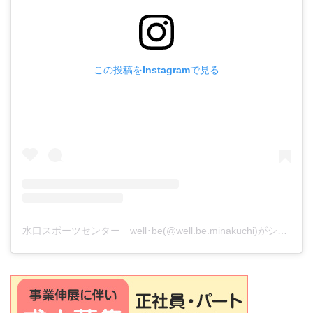
この投稿をInstagramで見る
水口スポーツセンター well･be(@well.be.minakuchi)がシェアした投稿