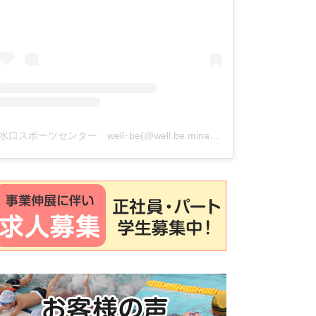
水口スポーツセンター well･be(@well.be.minakuchi)がシェアした投稿