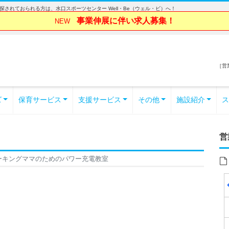
されておられる方は、水口スポーツセンター Well・Be（ウェル・ビ）へ！
事業伸展に伴い求人募集！
NEW
［営業
ズ
保育サービス
支援サービス
その他
施設紹介
ス
営
ーキングママのためのパワー充電教室